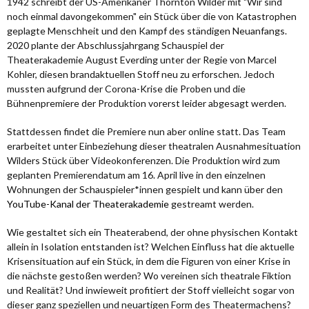
1942 schreibt der US-Amerikaner Thornton Wilder mit "Wir sind
noch einmal davongekommen" ein Stück über die von Katastrophen
geplagte Menschheit und den Kampf des ständigen Neuanfangs.
2020 plante der Abschlussjahrgang Schauspiel der
Theaterakademie August Everding unter der Regie von Marcel
Kohler, diesen brandaktuellen Stoff neu zu erforschen. Jedoch
mussten aufgrund der Corona-Krise die Proben und die
Bühnenpremiere der Produktion vorerst leider abgesagt werden.
Stattdessen findet die Premiere nun aber online statt. Das Team
erarbeitet unter Einbeziehung dieser theatralen Ausnahmesituation
Wilders Stück über Videokonferenzen. Die Produktion wird zum
geplanten Premierendatum am 16. April live in den einzelnen
Wohnungen der Schauspieler*innen gespielt und kann über den
YouTube-Kanal der Theaterakademie
gestreamt werden.
Wie gestaltet sich ein Theaterabend, der ohne physischen Kontakt
allein in Isolation entstanden ist? Welchen Einfluss hat die aktuelle
Krisensituation auf ein Stück, in dem die Figuren von einer Krise in
die nächste gestoßen werden? Wo vereinen sich theatrale Fiktion
und Realität? Und inwieweit profitiert der Stoff vielleicht sogar von
dieser ganz speziellen und neuartigen Form des Theatermachens?