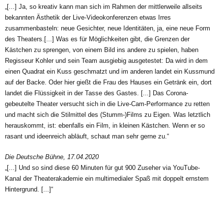
„[...] Ja, so kreativ kann man sich im Rahmen der mittlerweile allseits
bekannten Ästhetik der Live-Videokonferenzen etwas Irres
zusammenbasteln: neue Gesichter, neue Identitäten, ja, eine neue Form
des Theaters.[...] Was es für Möglichkeiten gibt, die Grenzen der
Kästchen zu sprengen, von einem Bild ins andere zu spielen, haben
Regisseur Kohler und sein Team ausgiebig ausgetestet: Da wird in dem
einen Quadrat ein Kuss geschmatzt und im anderen landet ein Kussmund
auf der Backe. Oder hier gießt die Frau des Hauses ein Getränk ein, dort
landet die Flüssigkeit in der Tasse des Gastes. [...] Das Corona-
gebeutelte Theater versucht sich in die Live-Cam-Performance zu retten
und macht sich die Stilmittel des (Stumm-)Films zu Eigen. Was letztlich
herauskommt, ist: ebenfalls ein Film, in kleinen Kästchen. Wenn er so
rasant und ideenreich abläuft, schaut man sehr gerne zu.“
Die Deutsche Bühne, 17.04.2020
„[...] Und so sind diese 60 Minuten für gut 900 Zuseher via YouTube-
Kanal der Theaterakademie ein multimedialer Spaß mit doppelt ernstem
Hintergrund. [...]“